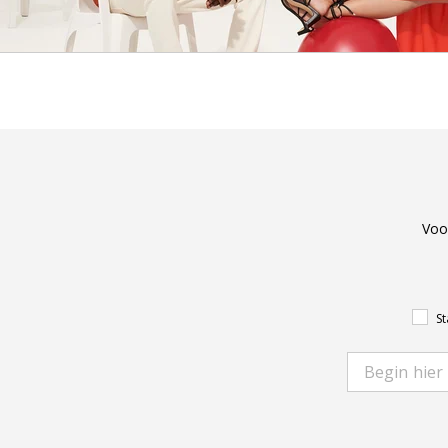
Voo
St