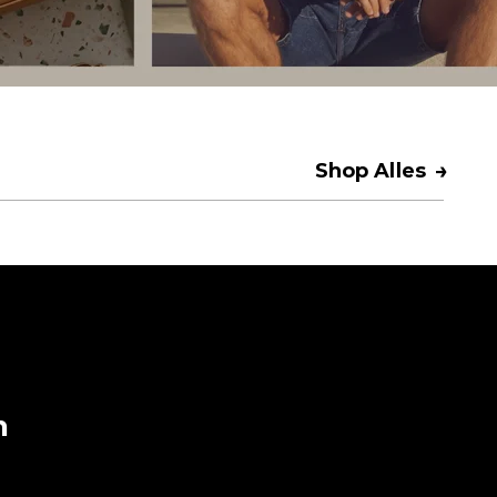
→
Shop Alles
n