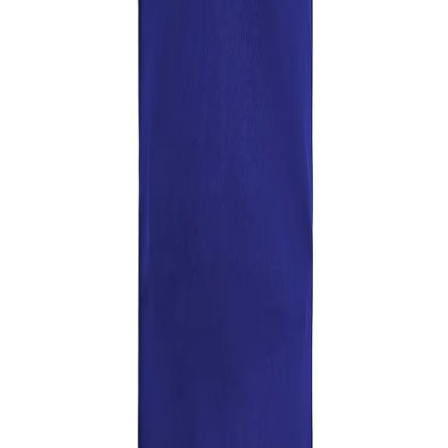
Selecteer alstublieft een maat
Aantal:
Aan winkelmandje toevoegen
Levering tussen Tuesday 11 Aug en Thursday 13 Aug
Gratis levering bij bestellingen vanaf een waarde van meer dan
€50
Algemene voorwaarden.
Meer informatie
Productinformatie
Bezorging en retourzendingen
Lacoste Slim Fit Korte Mouw Poloshirt met Kraag Blauw Heren
PH4012 S2P
Productinformatie
Bezorging en retourzendingen
Over Secret Sales