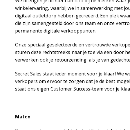
We brengen je dichter dan ooit bij de merken waar j
winkelervaring, waarbij we in samenwerking met jou
digitaal outletdorp hebben gecreëerd. Een plek waa
die zijn samengesteld door ons team en onze vert
permanente digitale verkooppunten.
Onze speciaal geselecteerde en vertrouwde verkoper
sturen deze rechtstreeks naar je toe via een door h
verwerken ook je retourzending, als je van gedacht
Secret Sales staat ieder moment voor je klaar! We
verkopers om ervoor te zorgen dat je de best mogeli
staat ons eigen Customer Success-team voor je klaa
Maten