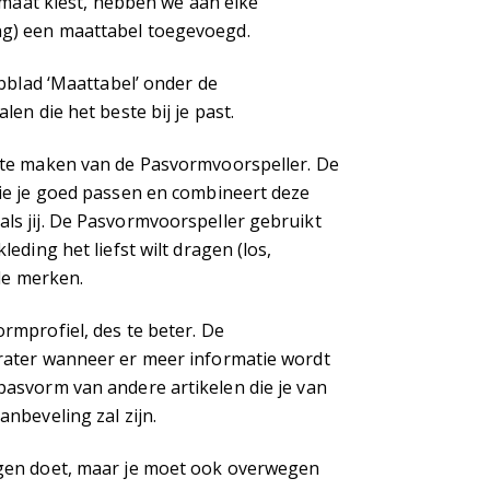
e maat kiest, hebben we aan elke
ng) een maattabel toegevoegd.
abblad ‘Maattabel’ onder de
en die het beste bij je past.
 te maken van de Pasvormvoorspeller. De
ie je goed passen en combineert deze
ls jij. De Pasvormvoorspeller gebruikt
eding het liefst wilt dragen (los,
lle merken.
rmprofiel, des te beter. De
rater wanneer er meer informatie wordt
asvorm van andere artikelen die je van
nbeveling zal zijn.
ngen doet, maar je moet ook overwegen