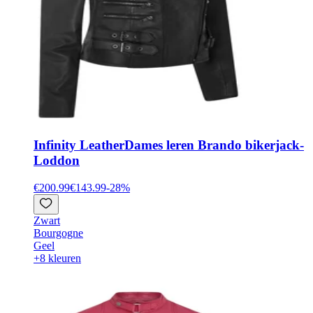
Infinity Leather
Dames leren Brando bikerjack-
Loddon
€200.99
€143.99
-
28
%
Zwart
Bourgogne
Geel
+8 kleuren