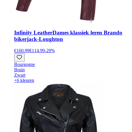
Infinity Leather
Dames klassiek leren Brando
bikerjack-Loughton
€160.99
€114.99
-
29
%
Bourgogne
Bruin
Zwart
+6 kleuren