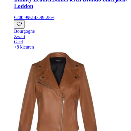
Loddon
€200.99
€143.99
-
28
%
Bourgogne
Zwart
Geel
+8 kleuren