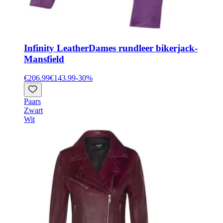
Infinity Leather
Dames rundleer bikerjack-
Mansfield
€206.99
€143.99
-
30
%
Paars
Zwart
Wit