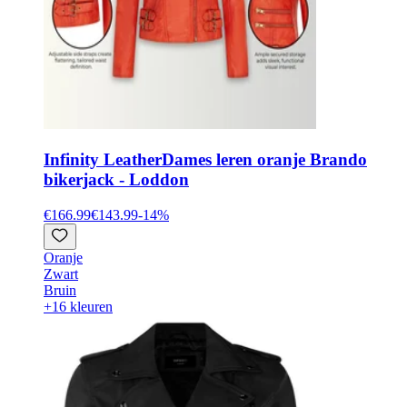
Infinity Leather
Dames leren oranje Brando
bikerjack - Loddon
€166.99
€143.99
-
14
%
Oranje
Zwart
Bruin
+16 kleuren