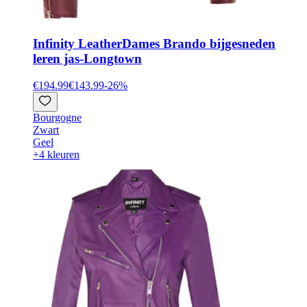
Infinity Leather
Dames Brando bijgesneden
leren jas-Longtown
€194.99
€143.99
-
26
%
Bourgogne
Zwart
Geel
+4 kleuren