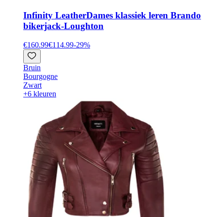
Infinity Leather
Dames klassiek leren Brando
bikerjack-Loughton
€160.99
€114.99
-
29
%
Bruin
Bourgogne
Zwart
+6 kleuren