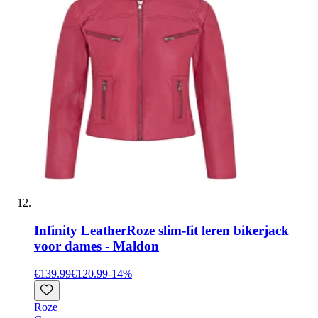
Infinity Leather
Roze slim-fit leren bikerjack
voor dames - Maldon
€139.99
€120.99
-
14
%
Roze