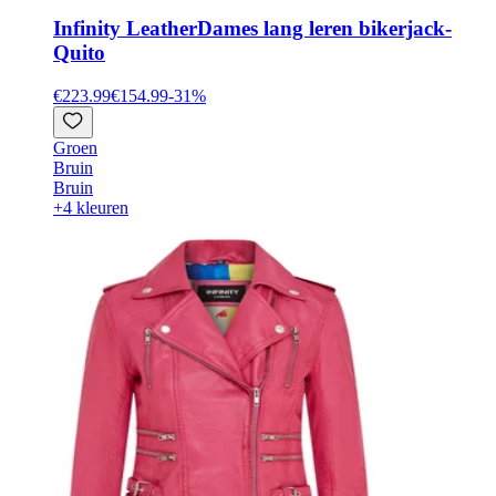
Infinity Leather
Dames lang leren bikerjack-
Quito
€223.99
€154.99
-
31
%
Groen
Bruin
Bruin
+4 kleuren