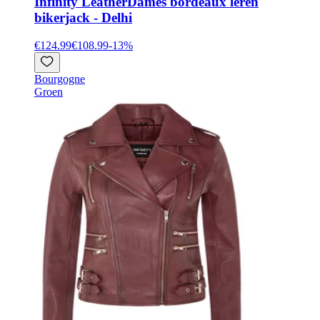
Infinity Leather
Dames bordeaux leren
bikerjack - Delhi
€124.99
€108.99
-
13
%
Bourgogne
Groen