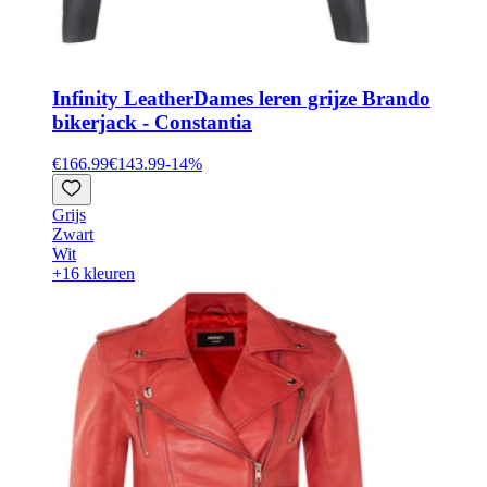
Infinity Leather
Dames leren grijze Brando
bikerjack - Constantia
€166.99
€143.99
-
14
%
Grijs
Zwart
Wit
+16 kleuren