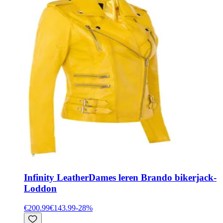
Infinity Leather
Dames leren Brando bikerjack-
Loddon
€200.99
€143.99
-
28
%