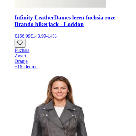
Infinity Leather
Dames leren fuchsia roze
Brando bikerjack - Loddon
€166.99
€143.99
-
14
%
Fuchsia
Zwart
Oranje
+16 kleuren