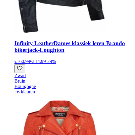
Infinity Leather
Dames klassiek leren Brando
bikerjack-Loughton
€160.99
€114.99
-
29
%
Zwart
Bruin
Bourgogne
+6 kleuren