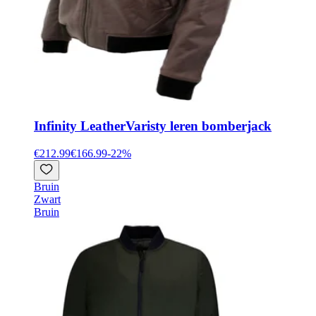
Infinity Leather
Varisty leren bomberjack
€212.99
€166.99
-
22
%
Bruin
Zwart
Bruin