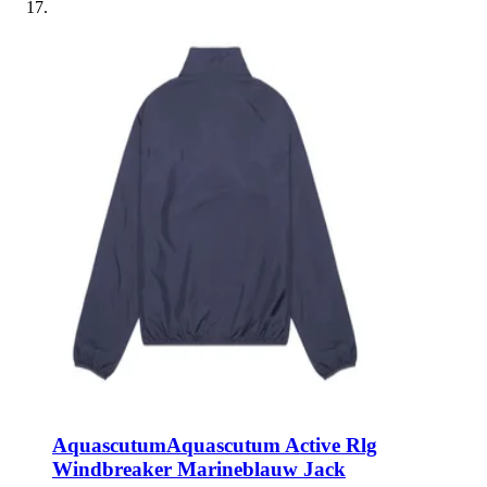
Aquascutum
Aquascutum Active Rlg
Windbreaker Marineblauw Jack