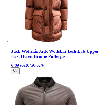
Jack Wolfskin
Jack Wolfskin Tech Lab Upper
East Heren Bruine Pufferjas
€709.95
€267.95
-
62
%