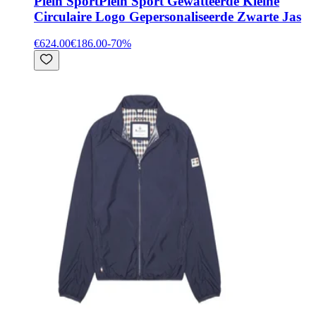
Plein Sport
Plein Sport Gewatteerde Kleine
Circulaire Logo Gepersonaliseerde Zwarte Jas
€624.00
€186.00
-
70
%