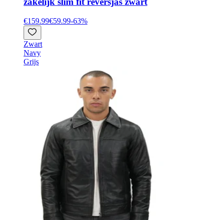
zakelijk slim fit reversjas zwart
€159.99
€59.99
-
63
%
Zwart
Navy
Grijs