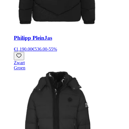
Philipp Plein
Jas
€1,190.00
€536.00
-
55
%
Zwart
Groen