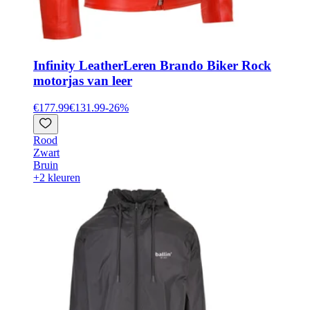
Infinity Leather
Leren Brando Biker Rock
motorjas van leer
€177.99
€131.99
-
26
%
Rood
Zwart
Bruin
+2 kleuren