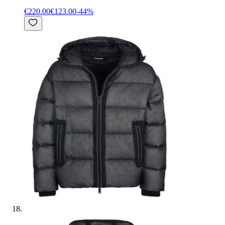
€220.00
€123.00
-
44
%