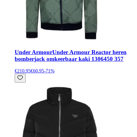
Under Armour
Under Armour Reactor heren
bomberjack omkeerbaar kaki 1306450 357
€210.95
€60.95
-
71
%