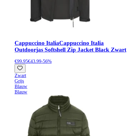
Cappuccino Italia
Cappuccino Italia
Outdoorjas Softshell Zip Jacket Black Zwart
€99.95
€43.99
-
56
%
Zwart
Grijs
Blauw
Blauw