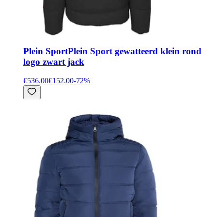
Plein Sport
Plein Sport gewatteerd klein rond
logo zwart jack
€536.00
€152.00
-
72
%