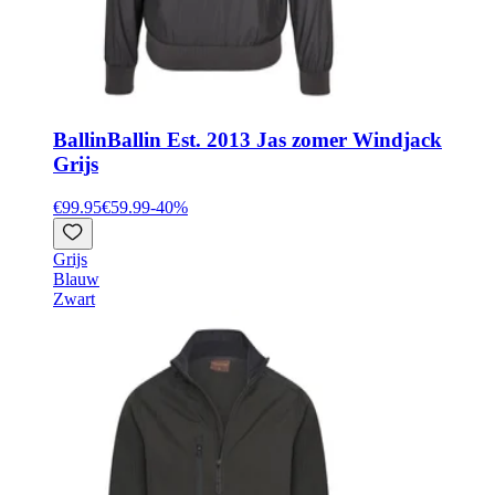
Ballin
Ballin Est. 2013 Jas zomer Windjack
Grijs
€99.95
€59.99
-
40
%
Grijs
Blauw
Zwart