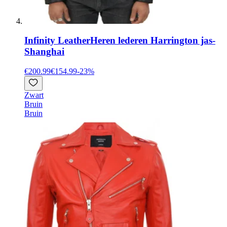
Infinity Leather
Heren lederen Harrington jas-
Shanghai
€200.99
€154.99
-
23
%
Zwart
Bruin
Bruin