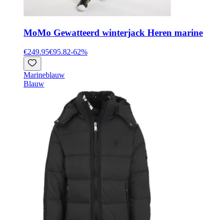
Mo
Mo Gewatteerd winterjack Heren marine
€249.95
€95.82
-
62
%
Marineblauw
Blauw